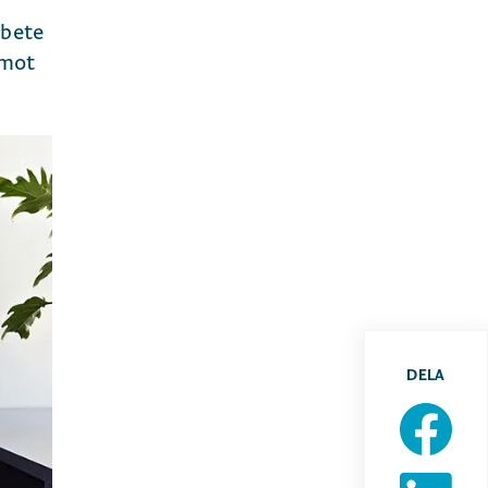
rbete
 mot
DELA