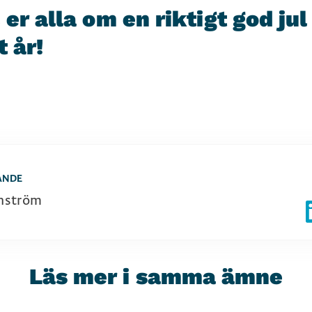
er alla om en riktigt god jul
t år!
ANDE
nström
Läs mer i samma ämne