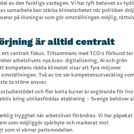
 del av den fackliga vardagen. Vi har lyft behovet av tydl
nas samarbete kan stärka klimatarbetet när politiken dröj
userar på lösningar som gör omställningen möjlig, rättvi
jning är alltid centralt
 ett centralt fokus. Tillsammans med TCO:s förbund tar 
ter arbetslivets nya krav: digitalisering, AI och grön
tt kompetens rädda klimatet visar att fyra miljoner
l omställningen. Två av tre ser kompetensutveckling so
te ta större ansvar.
sstudiestödet och fler korta kurser är avgörande för liv
pektiv kring utrikesföddas etablering – Sverige behöver a
klig trygghet när arbetslivet förändras. Vi har påpekat
stem som möjliggör spårbyte och markerat mot
gt som vi värnar partsmodellen.