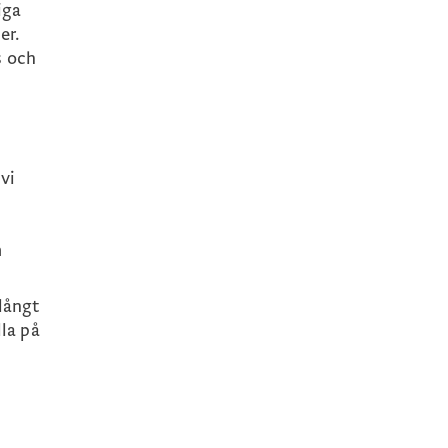
iga
er.
s och
vi
m
slångt
lla på