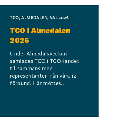
TCO
,
ALMEDALEN
,
VAL 2026
TCO i Almedalen
2026
Under Almedalsveckan
samlades TCO i TCO-landet
tillsammans med
representanter från våra 12
förbund. Här möttes...