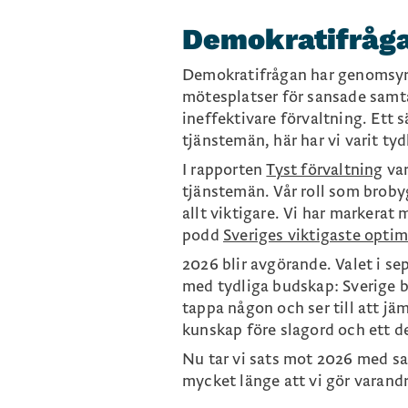
Demokratifråga
Demokratifrågan har genomsyrat 
mötesplatser för sansade samta
ineffektivare förvaltning. Ett s
tjänstemän, här har vi varit tydl
I rapporten
Tyst förvaltning
var
tjänstemän. Vår roll som brobyg
allt viktigare. Vi har markerat 
podd
Sveriges viktigaste optim
2026 blir avgörande. Valet i sep
med tydliga budskap: Sverige b
tappa någon och ser till att jä
kunskap före slagord och ett d
Nu tar vi sats mot 2026 med sa
mycket länge att vi gör varandr