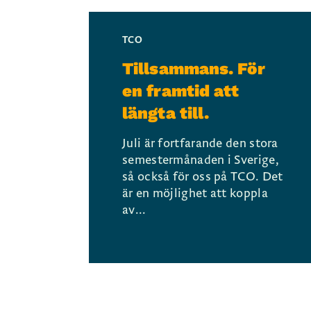
TCO
Tillsammans. För
en framtid att
längta till.
Juli är fortfarande den stora
semestermånaden i Sverige,
så också för oss på TCO. Det
är en möjlighet att koppla
av...