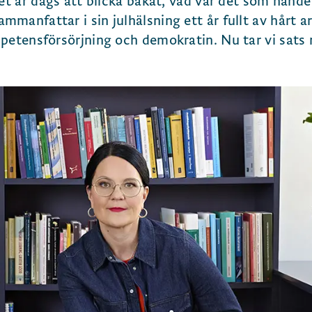
det är dags att blicka bakåt, vad var det som hände
manfattar i sin julhälsning ett år fullt av hårt a
mpetensförsörjning och demokratin. Nu tar vi sats