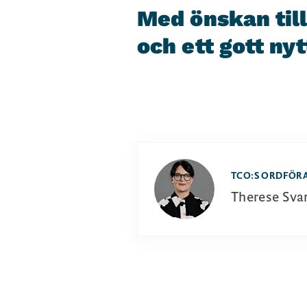
Med önskan till 
och ett gott nyt
TCO:S ORDFÖR
Therese Sva