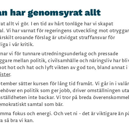
n har genomsyrat allt
allt vi gör. I en tid av hårt tonläge har vi skapat
l. Vi har varnat för regeringens utveckling mot otrygga
ärskilt oroande förslag är utvidgat straffansvar för
iga i vår kritik.
nar vi för tunnare utredningsunderlag och pressade
gare mellan politik, civilsamhälle och näringsliv har bli
mot hot och hat och lyft vikten av god ton, bland annat i
ister
.
tember sätter kursen för lång tid framåt. Vi går in i valå
ehöver en politik som ger jobb, driver omställningen uta
mställdheten inte backar. Vi tror på breda överenskommel
emokratiskt samtal som bär.
mma fokus och energi. Och vet ni - det är viktigare än p
a så bra vi kan.