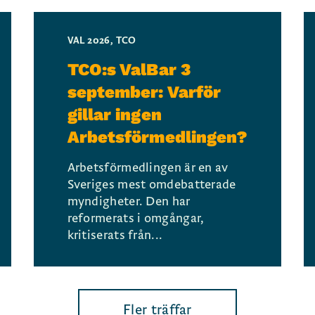
VAL 2026
,
TCO
TCO:s ValBar 3
september: Varför
gillar ingen
Arbetsförmedlingen?
Arbetsförmedlingen är en av
Sveriges mest omdebatterade
myndigheter. Den har
reformerats i omgångar,
kritiserats från...
Fler träffar