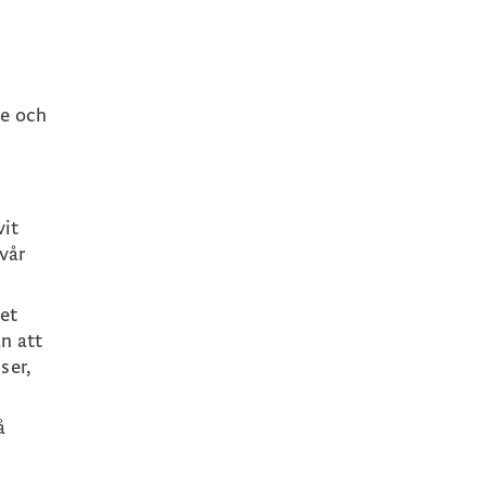
re och
vit
 vår
ret
n att
ser,
å