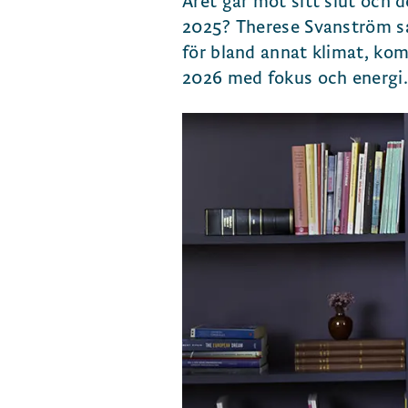
Året går mot sitt slut och 
2025? Therese Svanström sam
för bland annat klimat, ko
2026 med fokus och energi.