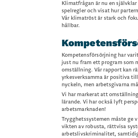
Klimatfrågan är nu en självklar
spelregler och visat hur parter
Vår klimatröst är stark och fok
hållbar.
Kompetensförsör
Kompetensförsörjning har varit
just nu fram ett program som mö
omställning. Vår rapport kan rä
yrkesverksamma är positiva til
nyckeln, men arbetsgivarna mås
Vi har markerat att omställning
lärande. Vi har också lyft pers
arbetsmarknaden!
Trygghetssystemen måste ge ver
vikten av robusta, rättvisa sy
arbetslivskriminalitet, samtidi