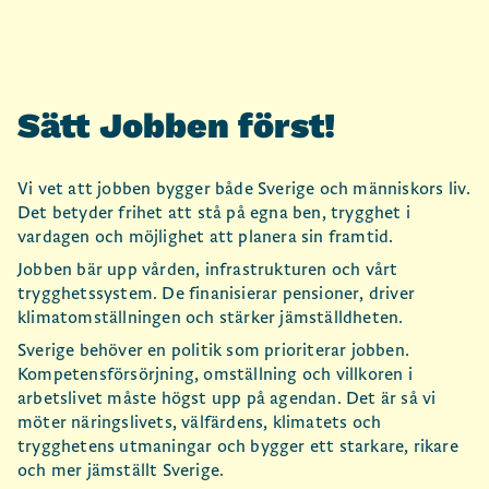
e
n
Sätt Jobben först!
f
ö
Vi vet att jobben bygger både Sverige och människors liv.
Det betyder frihet att stå på egna ben, trygghet i
r
vardagen och möjlighet att planera sin framtid.
Jobben bär upp vården, infrastrukturen och vårt
s
trygghetssystem. De finanisierar pensioner, driver
klimatomställningen och stärker jämställdheten.
t
Sverige behöver en politik som prioriterar jobben.
Kompetensförsörjning, omställning och villkoren i
!
arbetslivet måste högst upp på agendan. Det är så vi
möter näringslivets, välfärdens, klimatets och
trygghetens utmaningar och bygger ett starkare, rikare
och mer jämställt Sverige.