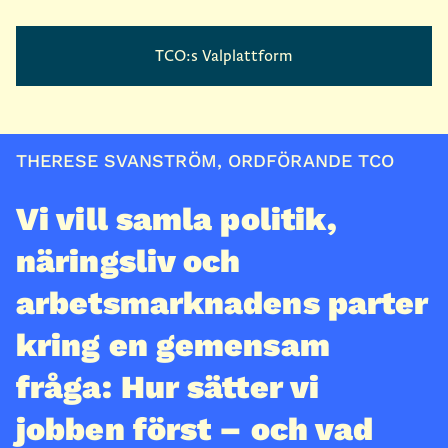
TCO:s Valplattform
THERESE SVANSTRÖM, ORDFÖRANDE TCO
Vi vill samla politik,
näringsliv och
arbetsmarknadens parter
kring en gemensam
fråga: Hur sätter vi
jobben först – och vad