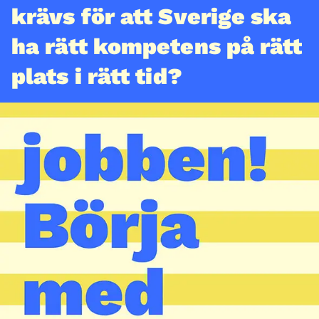
krävs för att Sverige ska
ha rätt kompetens på rätt
plats i rätt tid?