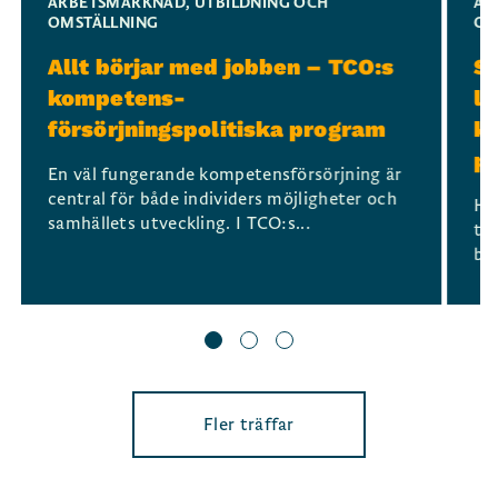
ARBETSMARKNAD
,
UTBILDNING OCH
AR
OMSTÄLLNING
OM
Allt börjar med jobben – TCO:s
Se
kompetens-
la
försörjningspolitiska program
ko
p
En väl fungerande kompetensförsörjning är
central för både individers möjligheter och
Hu
samhällets utveckling. I TCO:s...
tid
bor
Fler träffar