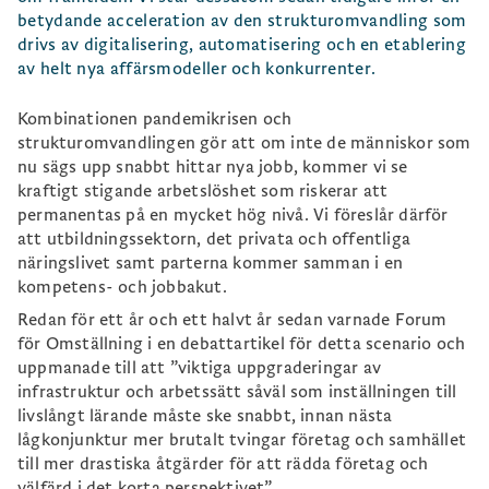
betydande acceleration av den strukturomvandling som
drivs av digitalisering, automatisering och en etablering
av helt nya affärsmodeller och konkurrenter.
Kombinationen pandemikrisen och
strukturomvandlingen gör att om inte de människor som
nu sägs upp snabbt hittar nya jobb, kommer vi se
kraftigt stigande arbetslöshet som riskerar att
permanentas på en mycket hög nivå. Vi föreslår därför
att utbildningssektorn, det privata och offentliga
näringslivet samt parterna kommer samman i en
kompetens- och jobbakut.
Redan för ett år och ett halvt år sedan varnade Forum
för Omställning i en debattartikel för detta scenario och
uppmanade till att ”viktiga uppgraderingar av
infrastruktur och arbetssätt såväl som inställningen till
livslångt lärande måste ske snabbt, innan nästa
lågkonjunktur mer brutalt tvingar företag och samhället
till mer drastiska åtgärder för att rädda företag och
välfärd i det korta perspektivet”.