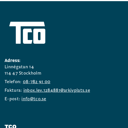
Adress:
Linnégatan 14
114 47 Stockholm
Telefon:
08-782 91 00
Faktura:
inbox.lev.1284881@arkivplats.se
E-post:
info@tco.se
TCO