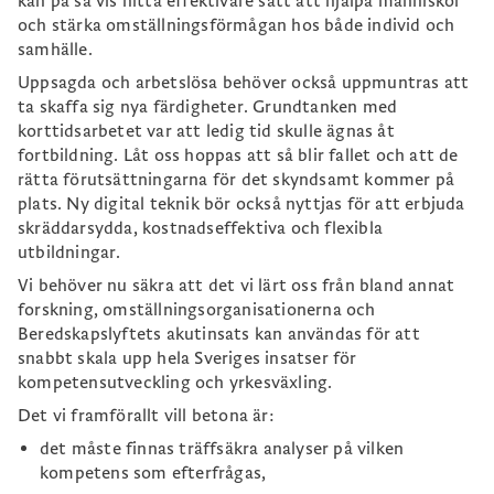
kan på så vis hitta effektivare sätt att hjälpa människor
och stärka omställningsförmågan hos både individ och
samhälle.
Uppsagda och arbetslösa behöver också uppmuntras att
ta skaffa sig nya färdigheter. Grundtanken med
korttidsarbetet var att ledig tid skulle ägnas åt
fortbildning. Låt oss hoppas att så blir fallet och att de
rätta förutsättningarna för det skyndsamt kommer på
plats. Ny digital teknik bör också nyttjas för att erbjuda
skräddarsydda, kostnadseffektiva och flexibla
utbildningar.
Vi behöver nu säkra att det vi lärt oss från bland annat
forskning, omställningsorganisationerna och
Beredskapslyftets akutinsats kan användas för att
snabbt skala upp hela Sveriges insatser för
kompetensutveckling och yrkesväxling.
Det vi framförallt vill betona är:
det måste finnas träffsäkra analyser på vilken
kompetens som efterfrågas,