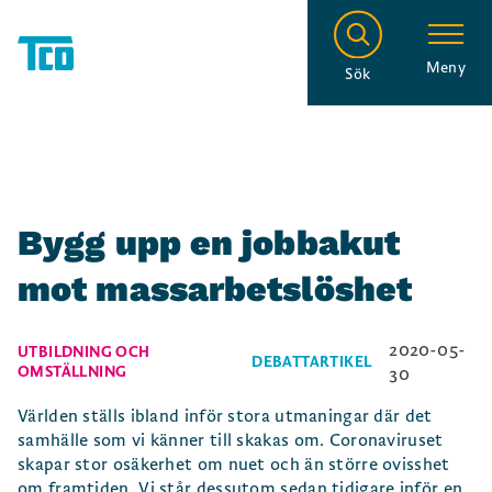
Meny
Sök
Bygg upp en jobbakut
mot massarbetslöshet
2020-05-
UTBILDNING OCH
DEBATTARTIKEL
OMSTÄLLNING
30
Världen ställs ibland inför stora utmaningar där det
samhälle som vi känner till skakas om. Coronaviruset
skapar stor osäkerhet om nuet och än större ovisshet
om framtiden. Vi står dessutom sedan tidigare inför en