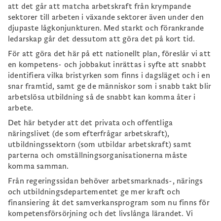
att det går att matcha arbetskraft från krympande
sektorer till arbeten i växande sektorer även under den
djupaste lågkonjunkturen. Med starkt och förankrande
ledarskap går det dessutom att göra det på kort tid.
För att göra det här på ett nationellt plan, föreslår vi att
en kompetens- och jobbakut inrättas i syfte att snabbt
identifiera vilka bristyrken som finns i dagsläget och i en
snar framtid, samt ge de människor som i snabb takt blir
arbetslösa utbildning så de snabbt kan komma åter i
arbete.
Det här betyder att det privata och offentliga
näringslivet (de som efterfrågar arbetskraft),
utbildningssektorn (som utbildar arbetskraft) samt
parterna och omställningsorganisationerna måste
komma samman.
Från regeringssidan behöver arbetsmarknads-, närings
och utbildningsdepartementet ge mer kraft och
finansiering åt det samverkansprogram som nu finns för
kompetensförsörjning och det livslånga lärandet. Vi