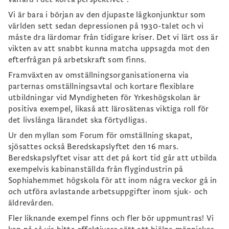
Vi är bara i början av den djupaste lågkonjunktur som
världen sett sedan depressionen på 1930-talet och vi
måste dra lärdomar från tidigare kriser. Det vi lärt oss är
vikten av att snabbt kunna matcha uppsagda mot den
efterfrågan på arbetskraft som finns.
Framväxten av omställningsorganisationerna via
parternas omställningsavtal och kortare flexiblare
utbildningar vid Myndigheten för Yrkeshögskolan är
positiva exempel, likaså att lärosätenas viktiga roll för
det livslånga lärandet ska förtydligas.
Ur den myllan som Forum för omställning skapat,
sjösattes också Beredskapslyftet den 16 mars.
Beredskapslyftet visar att det på kort tid går att utbilda
exempelvis kabinanställda från flygindustrin på
Sophiahemmet högskola för att inom några veckor gå in
och utföra avlastande arbetsuppgifter inom sjuk- och
äldrevården.
Fler liknande exempel finns och fler bör uppmuntras! Vi