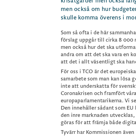
krisåtgärder men också lång
men också om hur budgeten 
skulle komma överens i mor
Som så ofta i de här sammanh
förslag uppgår till cirka 8 000
men också hur det ska utformas
andra om att det ska vara en ko
att det i allt väsentligt ska han
För oss i TCO är det europeisk
samarbete som man kan lösa g
inte att underskatta för svenskt
Coronakrisen och framfört våra
europaparlamentarikerna. Vi se
Den innehåller sådant som EU k
den inre marknaden utvecklas,
göras för att främja både digit
Tyvärr har Kommissionen även 