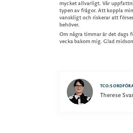
mycket allvarligt. Vår uppfattn
typen av frågor. Att koppla mi
vanskligt och riskerar att förse
behöver.
Om några timmar är det dags fö
vecka bakom mig. Glad midso
TCO:S ORDFÖR
Therese Sva