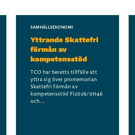
SAMHÄLLSEKONOMI
Yttrande Skattefri
förmån av
kompetensstöd
TCO har beretts tillfälle att
yttra sig över promemorian
Skattefri förmån av
kompetensstöd Fi2026/01146
och...