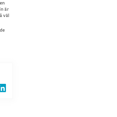
den
in är
å väl
nde