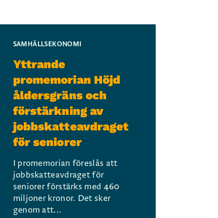
SAMHÄLLSEKONOMI
Yttrande
promemorian Höjd
åldersgräns och
förstärkning av
jobbskatteavdraget
för seniorer
I promemorian föreslås att
jobbskatteavdraget för
seniorer förstärks med 460
miljoner kronor. Det sker
genom att...