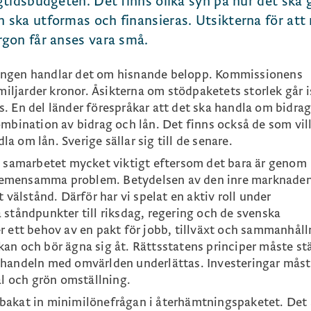
tidsbudgeten. Det finns olika syn på hur det ska gå
ska utformas och finansieras. Utsikterna för att
gon får anses vara små.
angen handlar det om hisnande belopp. Kommissionens
 miljarder kronor. Åsikterna om stödpaketets storlek går i
. En del länder förespråkar att det ska handla om bidrag
mbination av bidrag och lån. Det finns också de som vill
dla om lån. Sverige sällar sig till de senare.
a samarbetet mycket viktigt eftersom det bara är genom
emensamma problem. Betydelsen av den inre marknaden
 välstånd. Därför har vi spelat en aktiv roll under
 ståndpunkter till riksdag, regering och de svenska
r ett behov av en pakt för jobb, tillväxt och sammanhåll
an och bör ägna sig åt. Rättsstatens principer måste st
 handeln med omvärlden underlättas. Investeringar mås
al och grön omställning.
bakat in minimilönefrågan i återhämtningspaketet. Det 