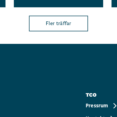
Fler träffar
TCO
Pressrum