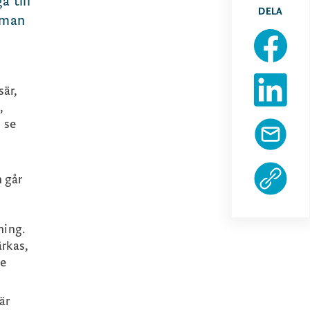
 till
DELA
 man
sär,
,
 se
 går
ning.
ärkas,
te
är