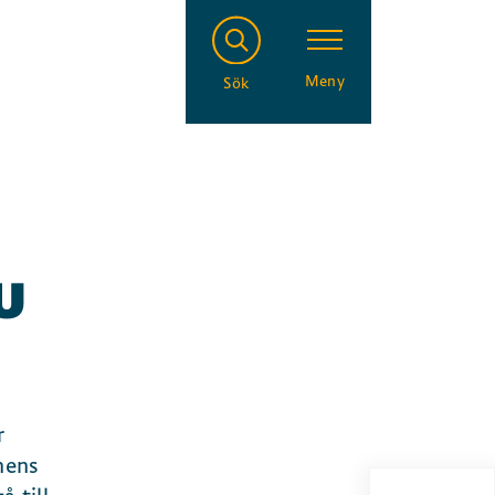
Meny
Sök
U
r
nens