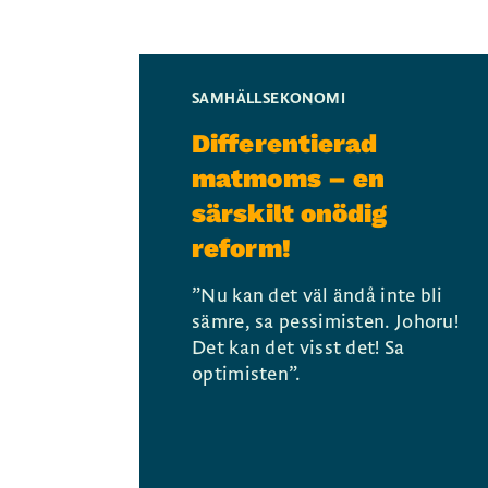
SAMHÄLLSEKONOMI
Differentierad
matmoms – en
särskilt onödig
reform!
”Nu kan det väl ändå inte bli
sämre, sa pessimisten. Johoru!
Det kan det visst det! Sa
optimisten”.