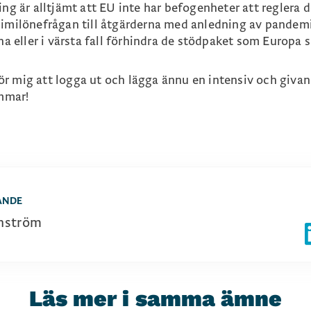
ing är alltjämt att EU inte har befogenheter att reglera 
nimilönefrågan till åtgärderna med anledning av pandem
na eller i värsta fall förhindra de stödpaket som Europa s
r mig att logga ut och lägga ännu en intensiv och giva
mmar!
ANDE
nström
Läs mer i samma ämne