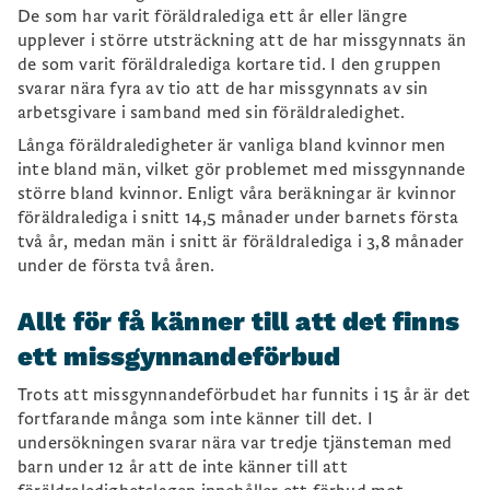
De som har varit föräldralediga ett år eller längre
upplever i större utsträckning att de har missgynnats än
de som varit föräldralediga kortare tid. I den gruppen
svarar nära fyra av tio att de har missgynnats av sin
arbetsgivare i samband med sin föräldraledighet.
Långa föräldraledigheter är vanliga bland kvinnor men
inte bland män, vilket gör problemet med missgynnande
större bland kvinnor. Enligt våra beräkningar är kvinnor
föräldralediga i snitt 14,5 månader under barnets första
två år, medan män i snitt är föräldralediga i 3,8 månader
under de första två åren.
Allt för få känner till att det finns
ett missgynnandeförbud
Trots att missgynnandeförbudet har funnits i 15 år är det
fortfarande många som inte känner till det. I
undersökningen svarar nära var tredje tjänsteman med
barn under 12 år att de inte känner till att