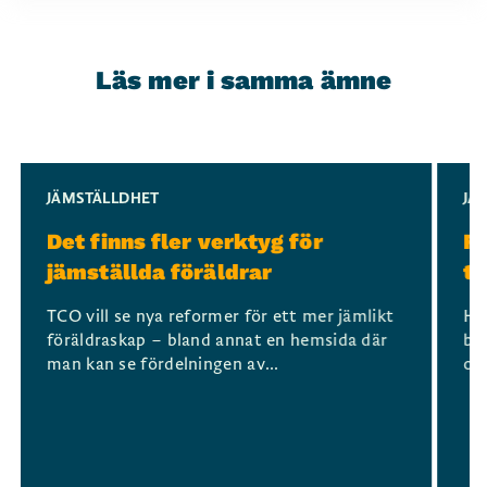
Läs mer i samma ämne
Slide 1 of 3
JÄMSTÄLLDHET
JÄ
Det finns fler verktyg för
Fö
jämställda föräldrar
ti
TCO vill se nya reformer för ett mer jämlikt
Hur
föräldraskap – bland annat en hemsida där
bl
man kan se fördelningen av...
och