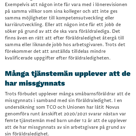
Exempelvis att någon inte får vara med i lönerevisionen
på samma villkor som sina kolleger och att inte ges
samma möjligheter till kompetensutveckling eller
karriärutveckling. Eller att någon inte får ett jobb de
söker på grund av att de ska vara föräldralediga. Det
finns även en rätt att efter föräldraledighet återgå till
samma eller liknande jobb hos arbetsgivaren. Trots det
förekommer det att anställda tilldelas mindre
kvalificerade uppgifter efter föräldraledigheten.
Många tjänstemän upplever att de
har missgynnats
Trots förbudet upplever många småbarnsföräldrar att de
missgynnats i samband med sin föräldraledighet. I en
undersökning som TCO och Unionen har låtit Novus
genomföra runt årsskiftet 2020/2021 svarar nästan var
femte tjänstemän med barn under 12 år att de upplever
att de har missgynnats av sin arbetsgivare på grund av
sin föräldraledighet.