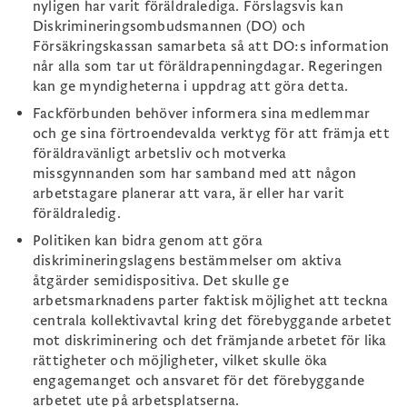
nyligen har varit föräldralediga. Förslagsvis kan
Diskrimineringsombudsmannen (DO) och
Försäkringskassan samarbeta så att DO:s information
når alla som tar ut föräldrapenningdagar. Regeringen
kan ge myndigheterna i uppdrag att göra detta.
Fackförbunden behöver informera sina medlemmar
och ge sina förtroendevalda verktyg för att främja ett
föräldravänligt arbetsliv och motverka
missgynnanden som har samband med att någon
arbetstagare planerar att vara, är eller har varit
föräldraledig.
Politiken kan bidra genom att göra
diskrimineringslagens bestämmelser om aktiva
åtgärder semidispositiva. Det skulle ge
arbetsmarknadens parter faktisk möjlighet att teckna
centrala kollektivavtal kring det förebyggande arbetet
mot diskriminering och det främjande arbetet för lika
rättigheter och möjligheter, vilket skulle öka
engagemanget och ansvaret för det förebyggande
arbetet ute på arbetsplatserna.