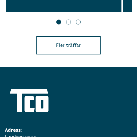
Fler träffar
Adress:
Linnégatan 14