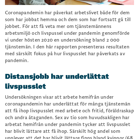
hemifrån under pandemin är oftare stressade
över att hinna med livspusslet med arbete och
Coronapandemin har påverkat arbetslivet både för dem
föräldraskap jämfört med män som
som har jobbat hemma och dem som har fortsatt gå till
huvudsakligen arbetade på arbetsplatsen.
jobbet. För att få veta mer om tjänstemännens
arbetsmiljö och livspussel under pandemin genomförde
vi under hösten 2020 en undersökning bland 2 000
tjänstemän. I den här rapporten presenteras resultaten
med särskilt fokus på hur livspusslet har påverkats av
pandemin.
Distansjobb har underlättat
livspusslet
Undersökningen visar att arbete hemifrån under
coronapandemin har underlättat för många tjänstemän
att få ihop livspusslet med arbete och fritid, föräldraskap
och andra åtaganden. Sex av tio som huvudsakligen har
arbetat hemifrån under pandemin tycker att livspusslet
har blivit lättare att få ihop. Särskilt hög andel som
upplever att det har blivit lättare finns bland kvinnor (68