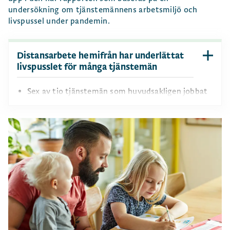
undersökning om tjänstemännens arbetsmiljö och
livspussel under pandemin.
Distansarbete hemifrån har underlättat
livspusslet för många tjänstemän
Sex av tio tjänstemän som huvudsakligen jobbat
hemifrån under pandemin tycker att livspusslet
blivit lättare att få ihop jämfört med före
pandemin.
Bland tjänstemän med barn under 12 år är kvinnor
som huvudsakligen arbetade hemifrån under
pandemin mer sällan stressade över att hinna
med arbete och föräldraskap, jämfört med
kvinnor som huvudsakligen arbetat på den
ordinarie arbetsplatsen.
För män med barn under 12 år gäller det
omvända. Män som huvudsakligen arbetade