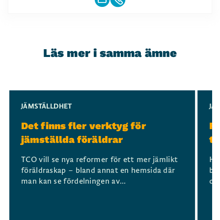
Läs mer i samma ämne
Slide 1 of 3
JÄMSTÄLLDHET
JÄ
Det finns fler verktyg för
Fö
jämställda föräldrar
ti
TCO vill se nya reformer för ett mer jämlikt
Hur
föräldraskap – bland annat en hemsida där
bl
man kan se fördelningen av...
och