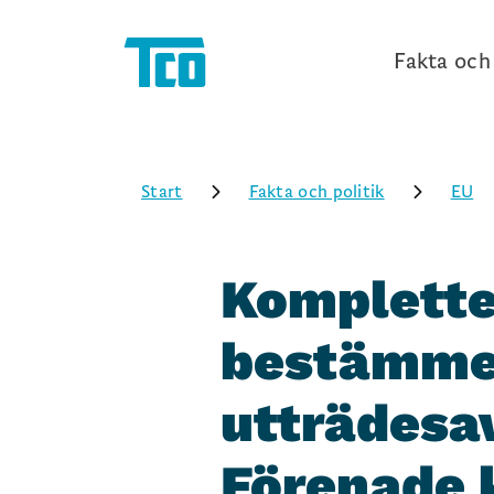
Fakta och 
Start
Fakta och politik
EU
Komplett
bestämmel
utträdesa
Förenade 