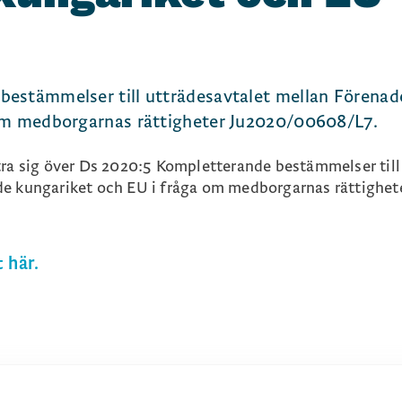
estämmelser till utträdesavtalet mellan Förenad
 om medborgarnas rättigheter Ju2020/00608/L7.
tra sig över Ds 2020:5 Kompletterande bestämmelser till
de kungariket och EU i fråga om medborgarnas rättighete
 här.