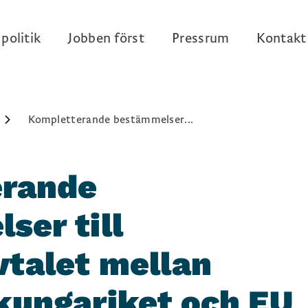
politik
Jobben först
Pressrum
Kontakt
Kompletterande bestämmelser...
erande
ser till
vtalet mellan
kungariket och EU