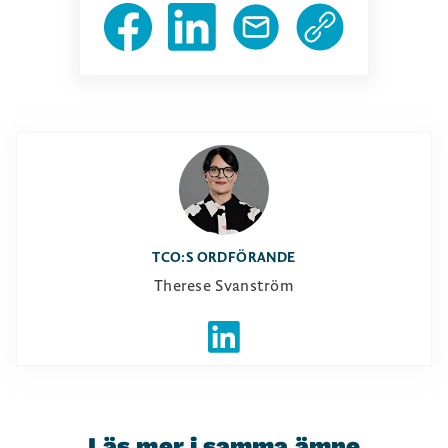
TCO:S ORDFÖRANDE
Therese Svanström
Läs mer i samma ämne