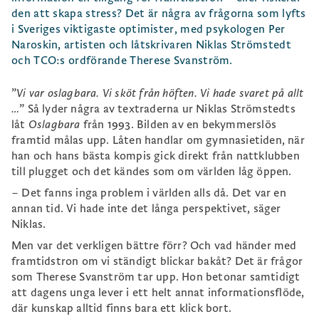
den att skapa stress? Det är några av frågorna som lyfts
i Sveriges viktigaste optimister, med psykologen Per
Naroskin, artisten och låtskrivaren Niklas Strömstedt
och TCO:s ordförande Therese Svanström.
”
Vi var oslagbara. Vi sköt från höften. Vi hade svaret på allt
…
” Så lyder några av textraderna ur Niklas Strömstedts
låt
Oslagbara
från 1993. Bilden av en bekymmerslös
framtid målas upp. Låten handlar om gymnasietiden, när
han och hans bästa kompis gick direkt från nattklubben
till plugget och det kändes som om världen låg öppen.
– Det fanns inga problem i världen alls då. Det var en
annan tid. Vi hade inte det långa perspektivet, säger
Niklas.
Men var det verkligen bättre förr? Och vad händer med
framtidstron om vi ständigt blickar bakåt? Det är frågor
som Therese Svanström tar upp. Hon betonar samtidigt
att dagens unga lever i ett helt annat informationsflöde,
där kunskap alltid finns bara ett klick bort.