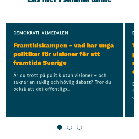
Slide 1 of 3
DEMOKRATI
,
ALMEDALEN
DE
Framtidskampen - vad har unga
Ve
politiker för visioner för ett
po
framtida Sverige
mo
d
Är du trött på politik utan visioner – och
saknar en saklig och hövlig debatt? Tror du
De
också att det offentliga...
för
sa