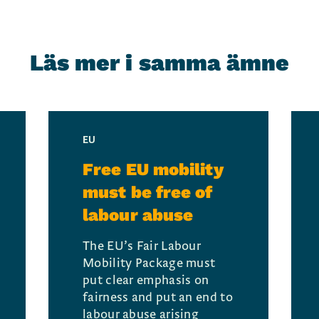
Läs mer i samma ämne
EU
Free EU mobility
must be free of
labour abuse
The EU’s Fair Labour
Mobility Package must
put clear emphasis on
fairness and put an end to
labour abuse arising