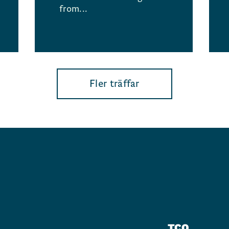
from...
Fler träffar
TCO