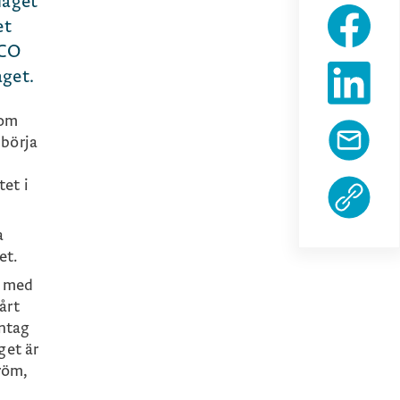
laget
et
TCO
aget.
 om
 börja
et i
a
et.
n med
årt
antag
get är
röm,