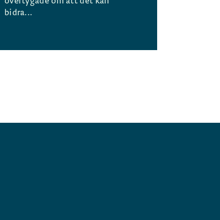
övertygade om att det kan
bidra...