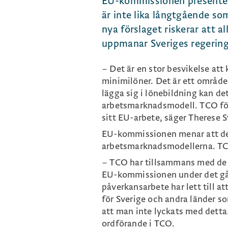
EU-kommissionen presentera
är inte lika långtgående s
nya förslaget riskerar att 
uppmanar Sveriges regering a
– Det är en stor besvikelse at
minimilöner. Det är ett område
lägga sig i lönebildning kan de
arbetsmarknadsmodell. TCO föru
sitt EU-arbete, säger Therese 
EU-kommissionen menar att de 
arbetsmarknadsmodellerna. TCO
– TCO har tillsammans med de 
EU-kommissionen under det gång
påverkansarbete har lett till a
för Sverige och andra länder so
att man inte lyckats med detta.
ordförande i TCO.