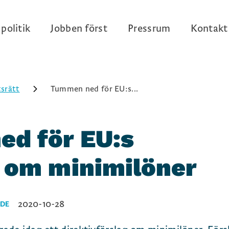
politik
Jobben först
Pressrum
Kontakt
srätt
Tummen ned för EU:s...
d för EU:s
g om minimilöner
2020-10-28
NDE