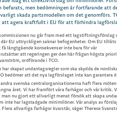
de idag ett direktivförslag om minimilöner. Förs
om befarats, men bedömningen är fortfarande att d
allvarligt skada partsmodellen om det genomförs. 
tt agera kraftfullt i EU för att förhindra lagförsl
t kommissionen nu går fram med ett lagstiftningsförslag
 där EU uttryckligen saknar befogenheter. Om EU tillåts
t få långtgående konsekvenser inte bara för vår
tsätter att regeringen ger den här frågan högsta priorit
Svanström, ordförande i TCO.
har skapat undantagsregler som ska skydda de nordisk
 bedömer att det nya lagförslaget inte kan garantera d
andra svenska centralorganisationerna haft flera möte
na året. Vi har framfört våra farhågor och vår kritik. V
tt man nu gjort ett allvarligt menat försök att skapa und
m inte har lagstadgade minimilöner. Vår analys av försla
 Flera allvarliga farhågor kvarstår, säger Therese Svanst