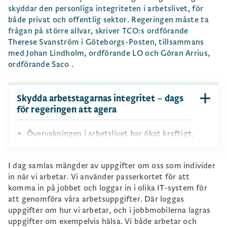
skyddar den personliga integriteten i arbetslivet, för
både privat och offentlig sektor. Regeringen måste ta
frågan på större allvar, skriver TCO:s ordförande
Therese Svanström i Göteborgs-Posten, tillsammans
med Johan Lindholm, ordförande LO och Göran Arrius,
ordförande Saco .
Skydda arbetstagarnas integritet – dags
för regeringen att agera
Övervakningen i arbetslivet har ökat kraftigt,
särskilt under pandemin, och har blivit en
normaliserad del av många arbetsplatser.
I dag samlas mängder av uppgifter om oss som individer
in när vi arbetar. Vi använder passerkortet för att
Den lagstiftning som reglerar arbetsgivares
komma in på jobbet och loggar in i olika IT-system för
insamling och användning av personuppgifter är
att genomföra våra arbetsuppgifter. Där loggas
otillräcklig, splittrad och ger inte tillräckligt
uppgifter om hur vi arbetar, och i jobbmobilerna lagras
skydd för arbetstagare.
uppgifter om exempelvis hälsa. Vi både arbetar och