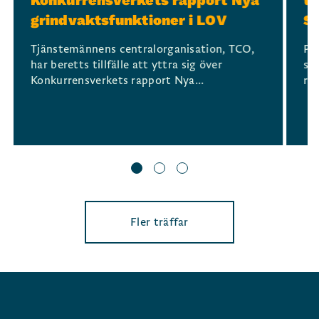
Konkurrensverkets rapport Nya
t
grindvaktsfunktioner i LOV
S
Tjänstemännens centralorganisation, TCO,
På
har beretts tillfälle att yttra sig över
st
Konkurrensverkets rapport Nya...
reg
Fler träffar