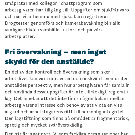
småpratar med kollegor i chattprogram som
Regeringen måste agera och införa en samlad
arbetsgivaren har tillgång till. Uppgifter om sjukfrånvaro
rättighetslagstiftning som skyddar den
och när vi är hemma med sjuka barn registreras.
personliga integriteten i arbetslivet, i både privat
Drogtester genomförs och kamerabevakning blir allt
och offentlig sektor.
vanligare både i samhället i stort och på våra
arbetsplatser.
Fri övervakning – men inget
skydd för den anställde?
En del av den kontroll och övervakning som sker i
arbetslivet kan vara motiverad och önskvärd även ur den
anställdes perspektiv, men hur arbetsgivaren får samla in
och använda dessa uppgifter är inte tillräckligt reglerat i
lag. Det innebär att det inte finns någon balans mellan
arbetsgivarens intresse och behov av att vidta en viss
åtgärd och arbetstagarens rätt till personlig integritet.
Den lagstiftning som finns på området är fragmentarisk,
spretig och mycket svåröverskådlig.
Det här är inget nytt. Vi som fackliga organisationer har