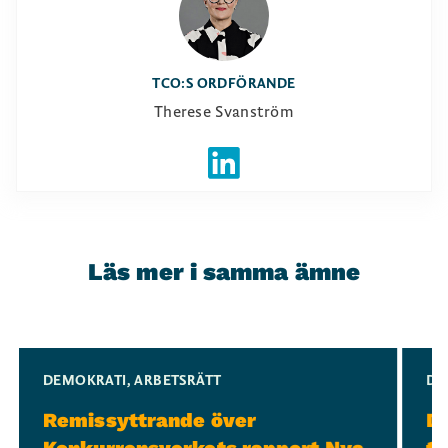
TCO:S ORDFÖRANDE
Therese Svanström
Läs mer i samma ämne
Slide 1 of 3
DEMOKRATI
,
ARBETSRÄTT
DE
Remissyttrande över
Dr