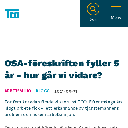
Meny
Sök
OSA-föreskriften fyller 5
år - hur går vi vidare?
2021-03-31
ARBETSMILJÖ
BLOGG
För fem år sedan firade vi stort på TCO. Efter många års
idogt arbete fick vi ett erkännande av tjänstemännens
problem och risker i arbetsmiljön.
Den 31 mars 2016 började nämligen
Arbetsmiljöverkets