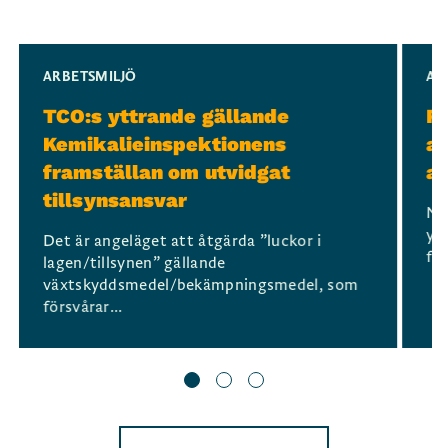
Slide 1 of 3
ARBETSMILJÖ
AR
TCO:s yttrande gällande
Re
Kemikalieinspektionens
at
framställan om utvidgat
ar
tillsynsansvar
När
yr
Det är angeläget att åtgärda ”luckor i
fun
lagen/tillsynen” gällande
växtskyddsmedel/bekämpningsmedel, som
försvårar...