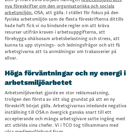
nya föreskrifter om den organisatoriska och sociala
arbetsmiljön
, OSA, att gälla. I stället för fokus på den
fysiska arbetsmiljön som de flesta föreskrifterna dittills
hade haft fick vi nu bindande regler om att kräva
resurser utifrån kraven i arbetsuppgifterna, att
förebygga ohälsosam arbetsbelastning och stress, att
kunna ta upp styrnings- och ledningsfrågor och att få
arbetsgivarna att ta anmälningar om trakasserier på
allvar.
Höga förväntningar och ny energi i
arbetsmiljöarbetet
Arbetsmiljöverket gjorde en stor reklamsatsning,
troligen den första av sitt slag grundat på att en ny
föreskrift börjat gälla. Arbetsgivarnas inledande negativa
inställning till OSA:n övergick ganska snart till ett
accepterande och många arbetsgivare satte ingång med
att utbilda sina chefer. Vi i TCO tog tillsammans med
våra medlemsförbund fram